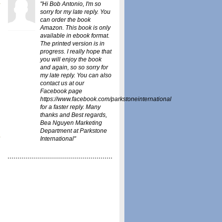
"Hi Bob Antonio, I'm so
sorry for my late reply. You
can order the book
Amazon
. This book is only
available in ebook format.
The printed version is in
progress. I really hope that
you will enjoy the book
and again, so so sorry for
my late reply. You can also
contact us at our
Facebook page
https://www.facebook.com/parkstoneinternational
for a faster reply. Many
thanks and Best regards,
Bea Nguyen Marketing
Department at Parkstone
International"