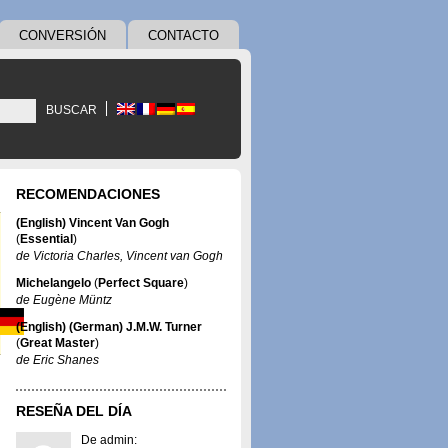
CONVERSIÓN
CONTACTO
BUSCAR
RECOMENDACIONES
(English) Vincent Van Gogh
(
Essential
)
de
Victoria Charles
,
Vincent van Gogh
Michelangelo
(
Perfect Square
)
de
Eugène Müntz
(English) (German) J.M.W. Turner
(
Great Master
)
de
Eric Shanes
RESEÑA DEL DÍA
De admin: