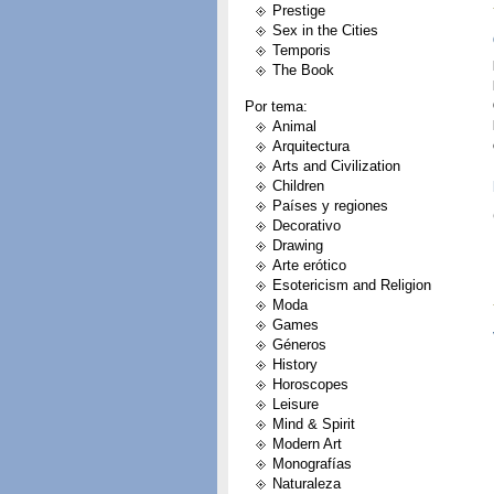
Prestige
Sex in the Cities
Temporis
The Book
Por tema:
Animal
Arquitectura
Arts and Civilization
Children
Países y regiones
Decorativo
Drawing
Arte erótico
Esotericism and Religion
Moda
Games
Géneros
History
Horoscopes
Leisure
Mind & Spirit
Modern Art
Monografías
Naturaleza