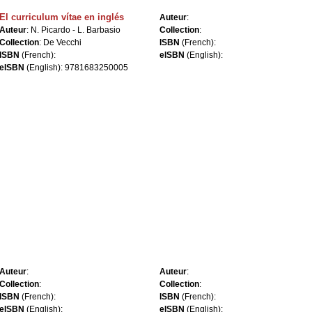
El curriculum vítae en inglés
Auteur
:
Auteur
:
N. Picardo - L. Barbasio
Collection
:
Collection
:
De Vecchi
ISBN
(French):
ISBN
(French):
eISBN
(English):
eISBN
(English): 9781683250005
Auteur
:
Auteur
:
Collection
:
Collection
:
ISBN
(French):
ISBN
(French):
eISBN
(English):
eISBN
(English):