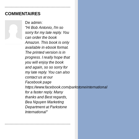
COMMENTAIRES
De admin:
"Hi Bob Antonio, I'm so
sorry for my late reply. You
can order the book
Amazon
. This book is only
available in ebook format.
The printed version is in
progress. I really hope that
you will enjoy the book
and again, so so sorry for
my late reply. You can also
contact us at our
Facebook page
https://www.facebook.com/parkstoneinternational
for a faster reply. Many
thanks and Best regards,
Bea Nguyen Marketing
Department at Parkstone
International"