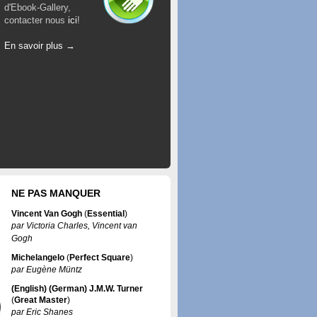
d'Ebook-Gallery,
contacter nous
ici
!
En savoir plus →
NE PAS MANQUER
Vincent Van Gogh
(
Essential
)
par
Victoria Charles
,
Vincent van
Gogh
Michelangelo
(
Perfect Square
)
par
Eugène Müntz
(English) (German) J.M.W. Turner
(
Great Master
)
par
Eric Shanes