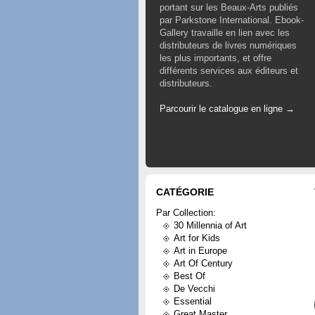
portant sur les Beaux-Arts publiés
par Parkstone International. Ebook-
Gallery travaille en lien avec les
distributeurs de livres numériques
les plus importants, et offre
différents services aux éditeurs et
distributeurs.
Parcourir le catalogue en ligne →
CATÉGORIE
Par Collection:
30 Millennia of Art
Art for Kids
Art in Europe
Art Of Century
Best Of
De Vecchi
Essential
Great Master